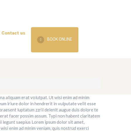
Contact us
BOOK ONLINE
na aliquam erat volutpat. Ut wisi enim ad minim
m iriure dolor in hendrerit in vulputate velit esse
 praesent luptatum zzril delenit augue duis dolore te
acerat facer possim assum. Typi non habent claritatem
ii legunt saepius Lorem ipsum dolor sit amet,
wisi enim ad minim veniam, quis nostrud exerci