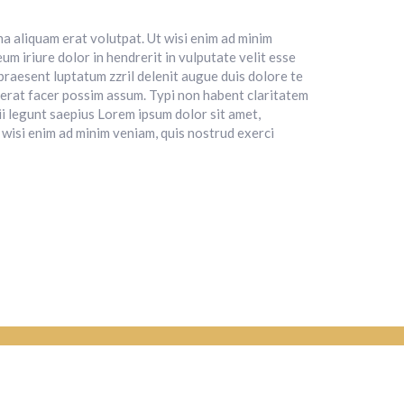
a aliquam erat volutpat. Ut wisi enim ad minim
m iriure dolor in hendrerit in vulputate velit esse
 praesent luptatum zzril delenit augue duis dolore te
acerat facer possim assum. Typi non habent claritatem
ii legunt saepius Lorem ipsum dolor sit amet,
wisi enim ad minim veniam, quis nostrud exerci