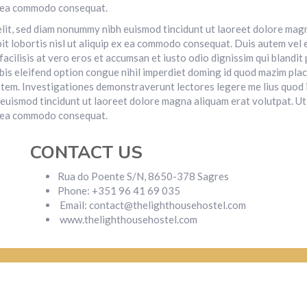
 ex ea commodo consequat.
lit, sed diam nonummy nibh euismod tincidunt ut laoreet dolore magn
it lobortis nisl ut aliquip ex ea commodo consequat. Duis autem vel eu
facilisis at vero eros et accumsan et iusto odio dignissim qui blandit
nobis eleifend option congue nihil imperdiet doming id quod mazim pl
ritatem. Investigationes demonstraverunt lectores legere me lius quod 
euismod tincidunt ut laoreet dolore magna aliquam erat volutpat. Ut 
 ex ea commodo consequat.
CONTACT US
Rua do Poente S/N, 8650-378 Sagres
Phone: +351 96 41 69 035
Email: contact@thelighthousehostel.com
www.thelighthousehostel.com