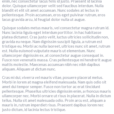
enim, nec consectetur lacus felis id justo. Praesent id lacinia
dolor. Quisque ullamcorper velit sed faucibus interdum. Nulla
blandit et elit sit amet accumsan. Nunc sodales at lectus in
pellentesque. Proin accumsan, eros eget pulvinar rutrum, eros
lacus gravida arcu, id feugiat dolor nulla ut augue.
Quisque sodales metus mauris, vel consectetur magna rutrum id.
Nunc lacinia ligula eget interdum porttitor. In hac habitasse
platea dictumst. Cras justo velit, luctus ultricies sollicitudin non,
gravida eu neque. Nam dignissim suscipit ligula, a rutrum est
tristique eu. Morbi ac nulla laoreet, ultrices nunc sit amet, rutrum
est. Nulla euismod vulputate mauris ut elementum. Nunc
ullamcorper dignissim ex, at consectetur augue consequat in.
Fusce non venenatis massa. Cras pellentesque mi hendrerit augue
mattis molestie. Maecenas accumsan nibh nec nibh dapibus
aliquam. Aliquam ut dictum nunc.
Cras mi dui, viverra vel mauris vitae, posuere placerat metus.
Morbi in lorem at magna eleifend malesuada. Nam quis odio sit
amet dui tempor semper. Fusce non tortor ac erat tincidunt
pellentesque. Phasellus ultricies dignissim enim, a rhoncus mauris
ullamcorper nec. Morbi ornare ut risus in placerat. Nulla in dictum
tellus. Nulla sit amet malesuada odio. Proin arcu est, aliquam a
mauris in, rutrum imperdiet risus. Praesent dapibus lorem nec
justo dictum, id lacinia lectus tristique.