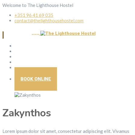
Welcome to The Lighthouse Hostel
+351 96 41 69 035
contact@thelighthousehostel.com
Home
Location
Gallery
Rules
Contact us
BOOK ONLINE
Zakynthos
Lorem ipsum dolor sit amet, consectetur adipiscing elit. Vivamus