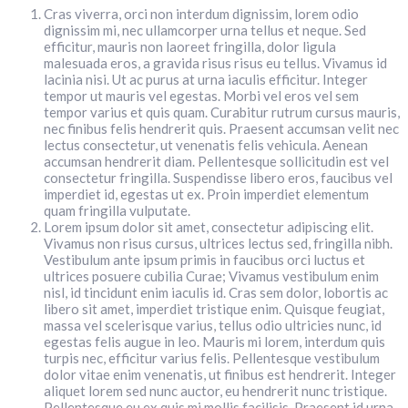
Cras viverra, orci non interdum dignissim, lorem odio
dignissim mi, nec ullamcorper urna tellus et neque. Sed
efficitur, mauris non laoreet fringilla, dolor ligula
malesuada eros, a gravida risus risus eu tellus. Vivamus id
lacinia nisi. Ut ac purus at urna iaculis efficitur. Integer
tempor ut mauris vel egestas. Morbi vel eros vel sem
tempor varius et quis quam. Curabitur rutrum cursus mauris,
nec finibus felis hendrerit quis. Praesent accumsan velit nec
lectus consectetur, ut venenatis felis vehicula. Aenean
accumsan hendrerit diam. Pellentesque sollicitudin est vel
consectetur fringilla. Suspendisse libero eros, faucibus vel
imperdiet id, egestas ut ex. Proin imperdiet elementum
quam fringilla vulputate.
Lorem ipsum dolor sit amet, consectetur adipiscing elit.
Vivamus non risus cursus, ultrices lectus sed, fringilla nibh.
Vestibulum ante ipsum primis in faucibus orci luctus et
ultrices posuere cubilia Curae; Vivamus vestibulum enim
nisl, id tincidunt enim iaculis id. Cras sem dolor, lobortis ac
libero sit amet, imperdiet tristique enim. Quisque feugiat,
massa vel scelerisque varius, tellus odio ultricies nunc, id
egestas felis augue in leo. Mauris mi lorem, interdum quis
turpis nec, efficitur varius felis. Pellentesque vestibulum
dolor vitae enim venenatis, ut finibus est hendrerit. Integer
aliquet lorem sed nunc auctor, eu hendrerit nunc tristique.
Pellentesque eu ex quis mi mollis facilisis. Praesent id urna