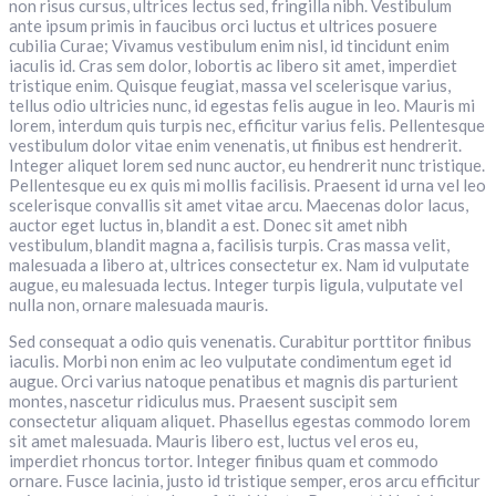
non risus cursus, ultrices lectus sed, fringilla nibh. Vestibulum
ante ipsum primis in faucibus orci luctus et ultrices posuere
cubilia Curae; Vivamus vestibulum enim nisl, id tincidunt enim
iaculis id. Cras sem dolor, lobortis ac libero sit amet, imperdiet
tristique enim. Quisque feugiat, massa vel scelerisque varius,
tellus odio ultricies nunc, id egestas felis augue in leo. Mauris mi
lorem, interdum quis turpis nec, efficitur varius felis. Pellentesque
vestibulum dolor vitae enim venenatis, ut finibus est hendrerit.
Integer aliquet lorem sed nunc auctor, eu hendrerit nunc tristique.
Pellentesque eu ex quis mi mollis facilisis. Praesent id urna vel leo
scelerisque convallis sit amet vitae arcu. Maecenas dolor lacus,
auctor eget luctus in, blandit a est. Donec sit amet nibh
vestibulum, blandit magna a, facilisis turpis. Cras massa velit,
malesuada a libero at, ultrices consectetur ex. Nam id vulputate
augue, eu malesuada lectus. Integer turpis ligula, vulputate vel
nulla non, ornare malesuada mauris.
Sed consequat a odio quis venenatis. Curabitur porttitor finibus
iaculis. Morbi non enim ac leo vulputate condimentum eget id
augue. Orci varius natoque penatibus et magnis dis parturient
montes, nascetur ridiculus mus. Praesent suscipit sem
consectetur aliquam aliquet. Phasellus egestas commodo lorem
sit amet malesuada. Mauris libero est, luctus vel eros eu,
imperdiet rhoncus tortor. Integer finibus quam et commodo
ornare. Fusce lacinia, justo id tristique semper, eros arcu efficitur