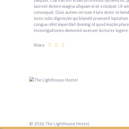
saepius. Claritas est etiam processus dynamicus, q
laoreet dolore magna aliquam erat volutpat. Ut wis
consequat. Duis autem vel eum iriure dolor in hendr
iusto odio dignissim qui blandit praesent luptatum 
congue nihil imperdiet doming id quod mazim placera
Investigationes demonstraverunt lectores legere me
Share
© 2026 The Lighthouse Hostel.