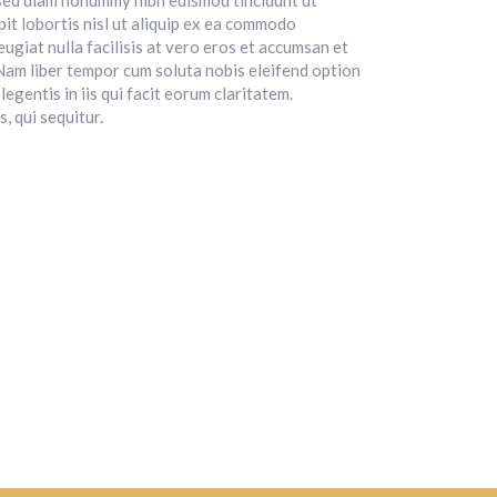
, sed diam nonummy nibh euismod tincidunt ut
it lobortis nisl ut aliquip ex ea commodo
eugiat nulla facilisis at vero eros et accumsan et
. Nam liber tempor cum soluta nobis eleifend option
gentis in iis qui facit eorum claritatem.
, qui sequitur.