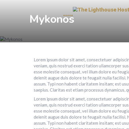
Mykonos
Lorem ipsum dolor sit amet, consectetuer adipisci
veniam, quis nostrud exerci tation ullamcorper susc
esse molestie consequat, vel illum dolore eu feugiat
delenit augue duis dolore te feugait nulla facilis
assum. Typi non habent claritatem insitam; est usus
saepius. Claritas est etiam processus dynamicus, qu
Lorem ipsum dolor sit amet, consectetuer adipisci
veniam, quis nostrud exerci tation ullamcorper susc
esse molestie consequat, vel illum dolore eu feugiat
delenit augue duis dolore te feugait nulla facilis
assum. Typi non habent claritatem insitam; est usus