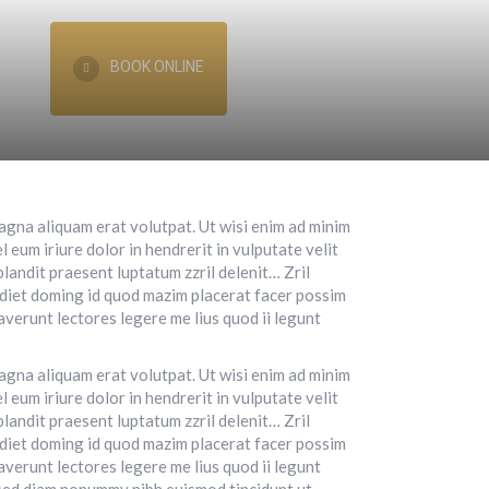
t us
BOOK ONLINE
agna aliquam erat volutpat. Ut wisi enim ad minim
 eum iriure dolor in hendrerit in vulputate velit
blandit praesent luptatum zzril delenit… Zril
erdiet doming id quod mazim placerat facer possim
averunt lectores legere me lius quod ii legunt
agna aliquam erat volutpat. Ut wisi enim ad minim
 eum iriure dolor in hendrerit in vulputate velit
blandit praesent luptatum zzril delenit… Zril
erdiet doming id quod mazim placerat facer possim
averunt lectores legere me lius quod ii legunt