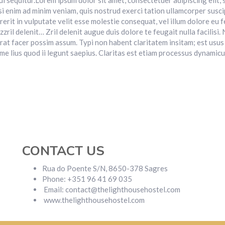
ui sequitur.Lorem ipsum dolor sit amet, consectetuer adipiscing elit
i enim ad minim veniam, quis nostrud exerci tation ullamcorper suscip
erit in vulputate velit esse molestie consequat, vel illum dolore eu f
zzril delenit… Zril delenit augue duis dolore te feugait nulla facilisi
t facer possim assum. Typi non habent claritatem insitam; est usus le
 lius quod ii legunt saepius. Claritas est etiam processus dynamicus
CONTACT US
Rua do Poente S/N, 8650-378 Sagres
Phone: +351 96 41 69 035
Email: contact@thelighthousehostel.com
www.thelighthousehostel.com