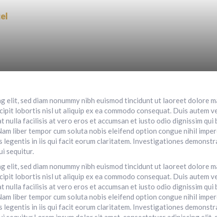
Home
Location
Gallery
Rules
Contac
ng elit, sed diam nonummy nibh euismod tincidunt ut laoreet dolore m
ipit lobortis nisl ut aliquip ex ea commodo consequat. Duis autem vel
 nulla facilisis at vero eros et accumsan et iusto odio dignissim qui 
i. Nam liber tempor cum soluta nobis eleifend option congue nihil imp
 legentis in iis qui facit eorum claritatem. Investigationes demonstr
i sequitur.
ng elit, sed diam nonummy nibh euismod tincidunt ut laoreet dolore m
ipit lobortis nisl ut aliquip ex ea commodo consequat. Duis autem vel
 nulla facilisis at vero eros et accumsan et iusto odio dignissim qui 
i. Nam liber tempor cum soluta nobis eleifend option congue nihil imp
 legentis in iis qui facit eorum claritatem. Investigationes demonstr